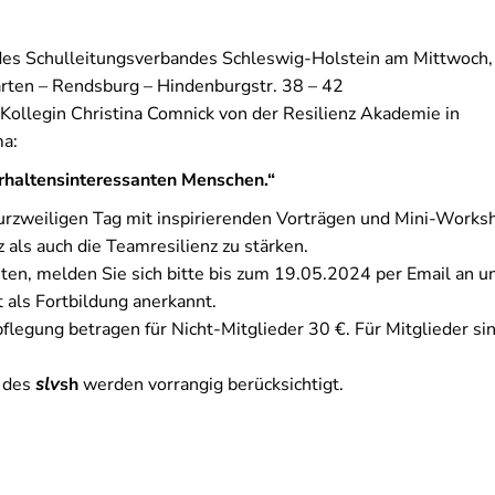
s des Schulleitungsverbandes Schleswig-Holstein am Mittwoch,
rten – Rendsburg – Hindenburgstr. 38 – 42
 Kollegin Christina Comnick von der Resilienz Akademie in
ma:
haltensinteressanten Menschen.“
rzweiligen Tag mit inspirierenden Vorträgen und Mini-Works
z als auch die Teamresilienz zu stärken.
en, melden Sie sich bitte bis zum 19.05.2024 per Email an u
t als Fortbildung anerkannt.
flegung betragen für Nicht-Mitglieder 30 €. Für Mitglieder sin
r des
slv
sh
werden vorrangig berücksichtigt.