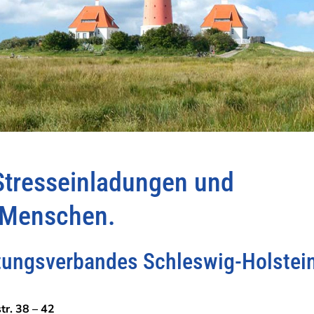
tresseinladungen und
n Menschen.
tungsverbandes Schleswig-Holstei
r. 38 – 42